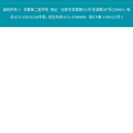
版权所有 © 安徽第二医学院 地址：合肥市芙蓉路632号/芜湖路387号(230601) 电
话:0551-63818254(传真) 招生热线:0551-62860000 皖ICP备:11004322号-1